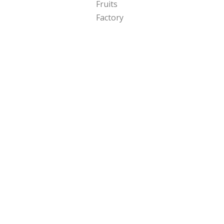
Yahoo！が今後ヒットする可能性があると予測した10のア
イテムの中に林檎堂が選ばれました。
Copyright 2024 Fruits Factory